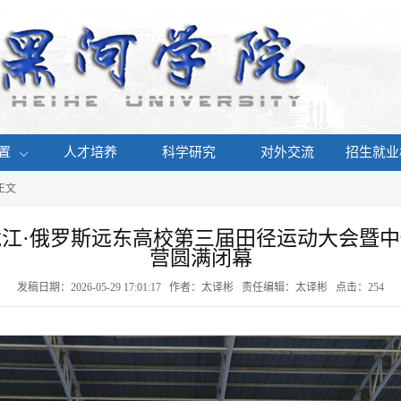
置
人才培养
科学研究
对外交流
招生就业
 正文
江·俄罗斯远东高校第三届田径运动大会暨
营圆满闭幕
发稿日期：2026-05-29 17:01:17 作者：太译彬 责任编辑：太译彬 点击：
254