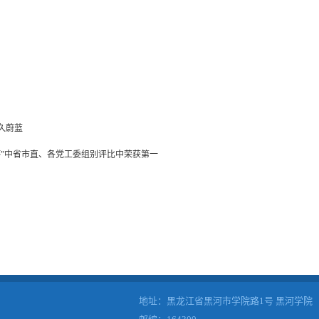
久蔚蓝
杯”中省市直、各党工委组别评比中荣获第一
地址：黑龙江省黑河市学院路1号 黑河学院