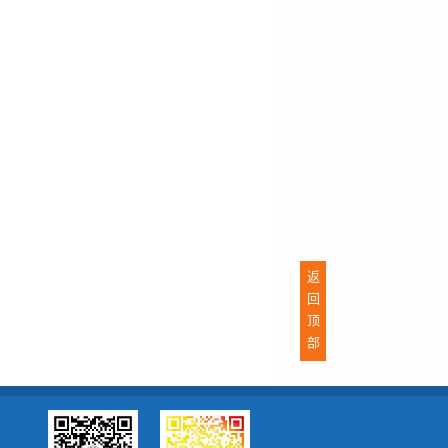
返
回
顶
部