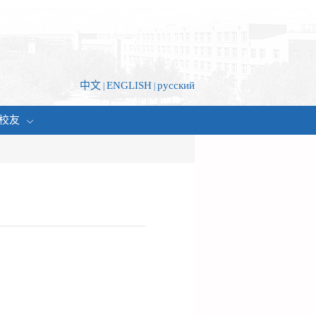
中文
ENGLISH
русский
|
|
校友