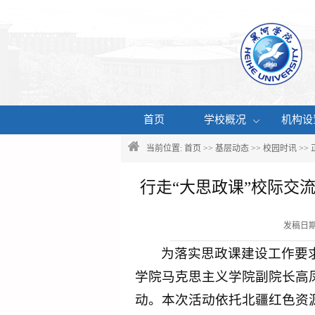
首页
学校概况
机构设
当前位置:
首页
>>
基层动态
>>
校园时讯
>>
行走“大思政课”校际交
发稿日期
为落实思政课建设工作要求
学院马克思主义学院副院长高凤
动。本次活动依托北疆红色资