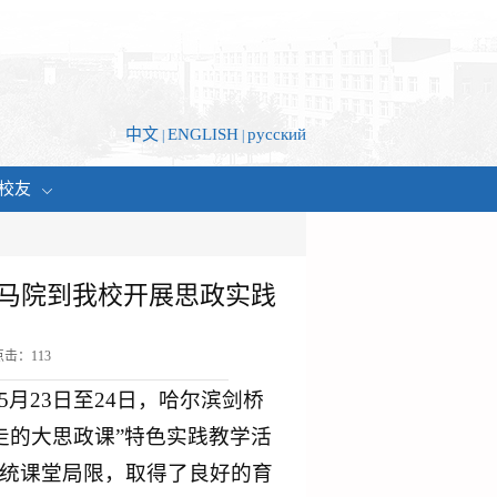
中文
ENGLISH
русский
|
|
校友
院马院到我校开展思政实践
点击：
113
月23日至24日，哈尔滨剑桥
走的大思政课”特色实践教学活
统课堂局限，取得了良好的育