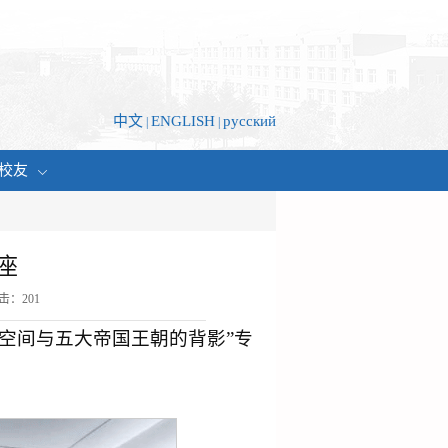
中文
ENGLISH
русский
|
|
校友
座
点击：
201
理空间与五大帝国王朝的背影”专